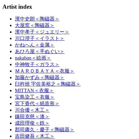
Artist index
濱中史朗
＜陶磁器＞
大屋窯
＜陶磁器＞
濱中孝子
＜ジュエリー＞
川口澄子
＜イラスト＞
かねへん
＜金属＞
あひろ屋
＜手ぬぐい＞
nakaban
＜絵画＞
中神牧子
＜ガラス＞
ＭＡＲＯＢＡＹＡ
＜衣服＞
加藤かずみ
＜陶磁器＞
臼杵焼 宇佐美裕之
＜陶磁器＞
MITTAN
＜衣服＞
宝島染工
＜衣服＞
宮下香代
＜紙造形＞
川合優
＜木工＞
鎌田克慈
＜漆＞
成田理俊
＜鉄＞
郡司庸久・慶子
＜陶磁器＞
吉田健吾
＜木工＞