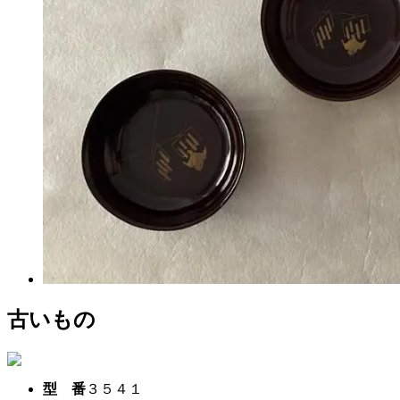
古いもの
型 番
３５４１