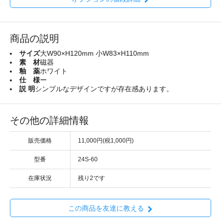
商品の説明
サイズ
大W90×H120mm 小W83×H110mm
素 材
磁器
釉 薬
ホワイト
仕 様
ー
説 明
シンプルなデザインですが存在感あります。
その他の詳細情報
販売価格
11,000円(税1,000円)
型番
24S-60
在庫状況
残り2です
この商品を友達に教える