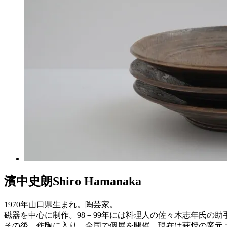
濱中史朗
Shiro Hamanaka
1970年山口県生まれ。陶芸家。
磁器を中心に制作。98－99年には料理人の佐々木志年氏の助
その後、作陶に入り、全国で個展を開催。現在は萩焼の窯元 