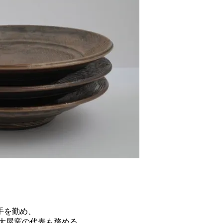
手を勤め、
大屋窯の代表も務める。