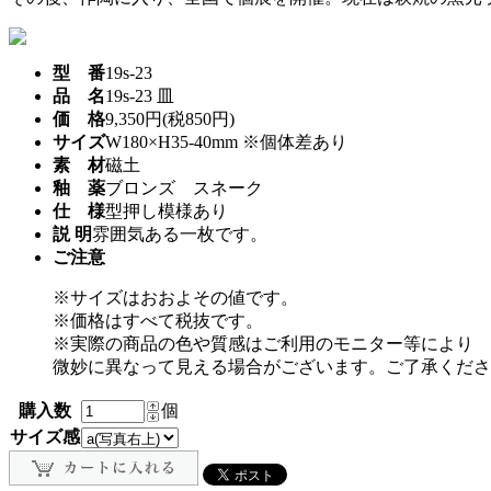
型 番
19s-23
品 名
19s-23 皿
価 格
9,350円(税850円)
サイズ
W180×H35-40mm ※個体差あり
素 材
磁土
釉 薬
ブロンズ スネーク
仕 様
型押し模様あり
説 明
雰囲気ある一枚です。
ご注意
※サイズはおおよその値です。
※価格はすべて税抜です。
※実際の商品の色や質感はご利用のモニター等により
微妙に異なって見える場合がございます。ご了承くださ
購入数
個
サイズ感