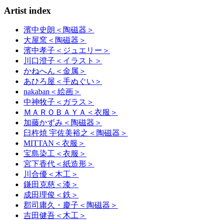
Artist index
濱中史朗
＜陶磁器＞
大屋窯
＜陶磁器＞
濱中孝子
＜ジュエリー＞
川口澄子
＜イラスト＞
かねへん
＜金属＞
あひろ屋
＜手ぬぐい＞
nakaban
＜絵画＞
中神牧子
＜ガラス＞
ＭＡＲＯＢＡＹＡ
＜衣服＞
加藤かずみ
＜陶磁器＞
臼杵焼 宇佐美裕之
＜陶磁器＞
MITTAN
＜衣服＞
宝島染工
＜衣服＞
宮下香代
＜紙造形＞
川合優
＜木工＞
鎌田克慈
＜漆＞
成田理俊
＜鉄＞
郡司庸久・慶子
＜陶磁器＞
吉田健吾
＜木工＞