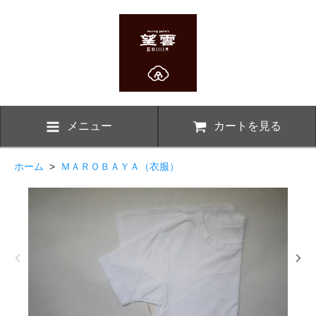
メニュー
カートを見る
ホーム
>
ＭＡＲＯＢＡＹＡ（衣服）