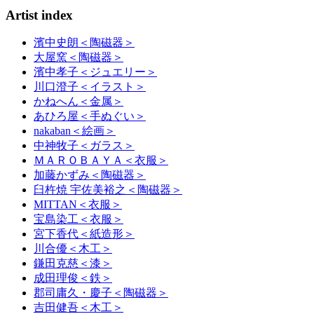
Artist index
濱中史朗
＜陶磁器＞
大屋窯
＜陶磁器＞
濱中孝子
＜ジュエリー＞
川口澄子
＜イラスト＞
かねへん
＜金属＞
あひろ屋
＜手ぬぐい＞
nakaban
＜絵画＞
中神牧子
＜ガラス＞
ＭＡＲＯＢＡＹＡ
＜衣服＞
加藤かずみ
＜陶磁器＞
臼杵焼 宇佐美裕之
＜陶磁器＞
MITTAN
＜衣服＞
宝島染工
＜衣服＞
宮下香代
＜紙造形＞
川合優
＜木工＞
鎌田克慈
＜漆＞
成田理俊
＜鉄＞
郡司庸久・慶子
＜陶磁器＞
吉田健吾
＜木工＞