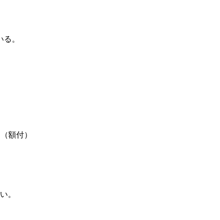
いる。
。（額付）
い。