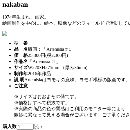
nakaban
1974年生まれ、画家。
絵画制作を中心に、絵本、映像などのフィールドで活動して
型 番
品 名
版画：「Artemisia #１」
価 格
25,300円(税2,300円)
作品名
「Artemisia #1」
サイズ
W220×H275mm （厚み36mm)
制作年
2016年作品
説 明
Artemisiaはヨモギの意味。ヨモギ模様の版画です
ご注意
※サイズはおおよその値です。
※価格はすべて税抜です。
※実際の商品の色や質感はご利用のモニター等により
微妙に異なって見える場合がございます。ご了承くださ
購入数
点