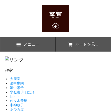
メニュー
カートを見る
作家
大屋窯
濱中史朗
濱中孝子
水登舎 川口澄子
kanehen
佐々木美穂
中神牧子
あひろ屋