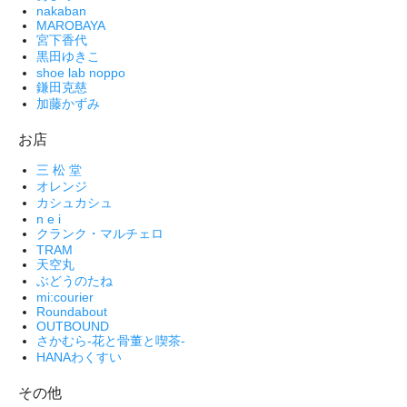
nakaban
MAROBAYA
宮下香代
黒田ゆきこ
shoe lab noppo
鎌田克慈
加藤かずみ
お店
三 松 堂
オレンジ
カシュカシュ
n e i
クランク・マルチェロ
TRAM
天空丸
ぶどうのたね
mi:courier
Roundabout
OUTBOUND
さかむら-花と骨董と喫茶-
HANAわくすい
その他