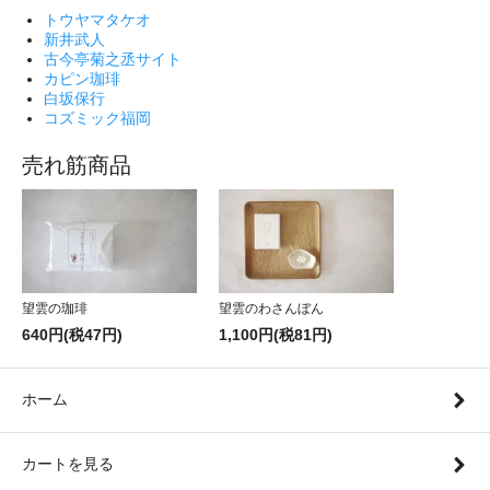
トウヤマタケオ
新井武人
古今亭菊之丞サイト
カピン珈琲
白坂保行
コズミック福岡
売れ筋商品
望雲の珈琲
望雲のわさんぼん
640円(税47円)
1,100円(税81円)
ホーム
カートを見る