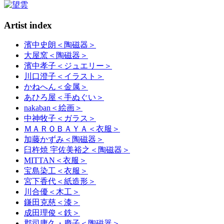
Artist index
濱中史朗
＜陶磁器＞
大屋窯
＜陶磁器＞
濱中孝子
＜ジュエリー＞
川口澄子
＜イラスト＞
かねへん
＜金属＞
あひろ屋
＜手ぬぐい＞
nakaban
＜絵画＞
中神牧子
＜ガラス＞
ＭＡＲＯＢＡＹＡ
＜衣服＞
加藤かずみ
＜陶磁器＞
臼杵焼 宇佐美裕之
＜陶磁器＞
MITTAN
＜衣服＞
宝島染工
＜衣服＞
宮下香代
＜紙造形＞
川合優
＜木工＞
鎌田克慈
＜漆＞
成田理俊
＜鉄＞
郡司庸久・慶子
＜陶磁器＞