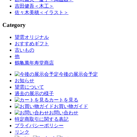
吉田健吾
＜木工＞
佐々木美穂
＜イラスト＞
Category
望雲オリジナル
おすすめギフト
古いもの
他
鶴亀萬年寿堂商店
今後の展示会予定
お知らせ
望雲について
過去の展示の様子
カートを見る
お買い物ガイド
お問い合わせ
特定商取引に関する表記
プライバシーポリシー
リンク